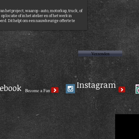
n het project, waarop -auto, motorkap, truck, of
p locatie of in het atelier en of het werk in
erd. Dit helpt om een nauwkeurige offerte te
Verzenden
Instagram
cebook
Become a Fan