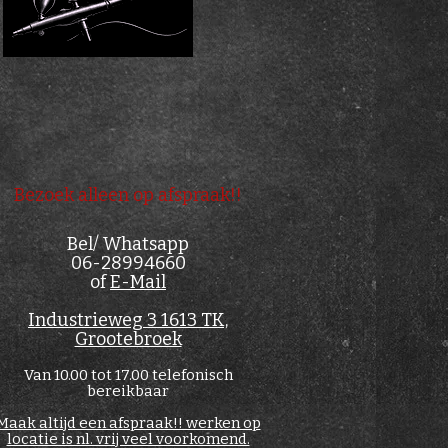
Bezoek alleen op afspraak!!
Bel/ Whatsapp
06-28994660
of
E-Mail
Industrieweg 3 1613 TK,
Grootebroek
Van 10.00 tot 17.00 telefonisch
bereikbaar
Maak altijd een afspraak!! werken op
locatie is nl. vrij veel voorkomend.