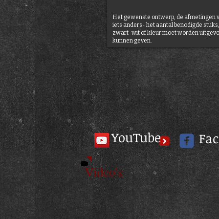
Het gewenste ontwerp, de afmetingen va
iets anders- het aantal benodigde stuks, o
zwart-wit of kleur moet worden uitgevo
kunnen geven.
YouTube
Fa
Video's