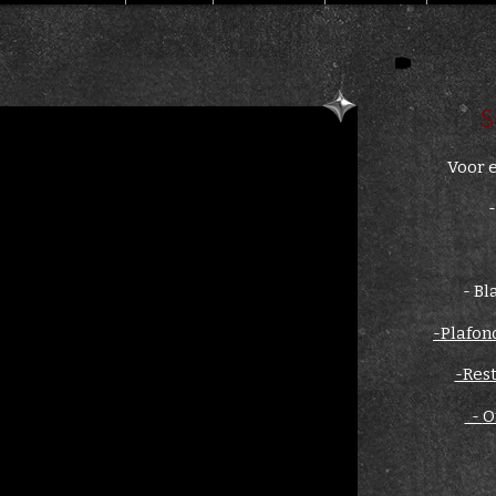
S
Voor e
-
Bl
-Plafon
-Res
-
O