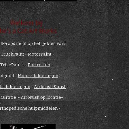
Welkom bij
he's a Cat Art Works
lke opdracht op het gebied van:
-
TruckPaint - MotorPaint -
TrikePaint
-
​ -
Portretten
-
adgoud
-
Muurschilderingen
-
dschilderingen
-
Airbrush Kunst
-
tauratie
-
Airbrush op locatie
-
rthopedische hulpmiddelen
-