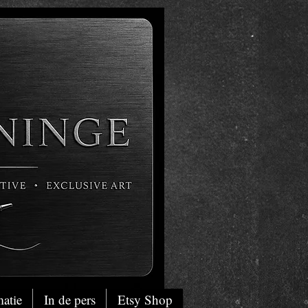
matie
In de pers
Etsy Shop