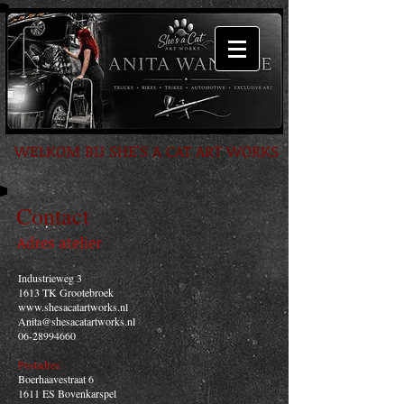
WELKOM BIJ SHE'S A CAT ART WORKS
Contact
Adres atelier
Industrieweg 3
1613 TK Grootebroek
www.shesacatartworks.nl
Anita@shesacatartworks.nl
06-28994660
Postadres:
Boerhaavestraat 6
1611 ES Bovenkarspel