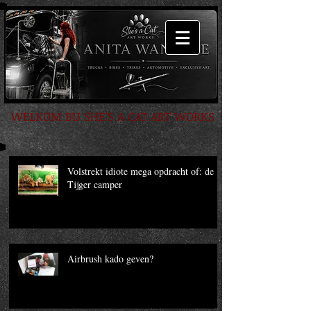
WELKOM BIJ SHE'S A CAT ART WORKS
Volstrekt idiote mega opdracht of: de
Tijger camper
Airbrush kado geven?