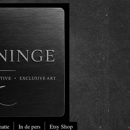
matie
In de pers
Etsy Shop