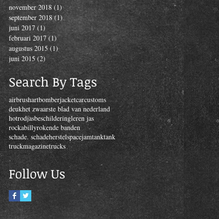
november 2018
(1)
1 post
september 2018
(1)
1 post
juni 2017
(1)
1 post
februari 2017
(1)
1 post
augustus 2015
(1)
1 post
juni 2015
(2)
2 posts
Search By Tags
airbrush
art
bomberjacket
car
customs
deuk
het zwaarste blad van nederland
hotrod
jasbeschildering
leren jas
rockabilly
rokende banden
schade. schadeherstel
spacejamtank
tank
truckmagazine
trucks
Follow Us